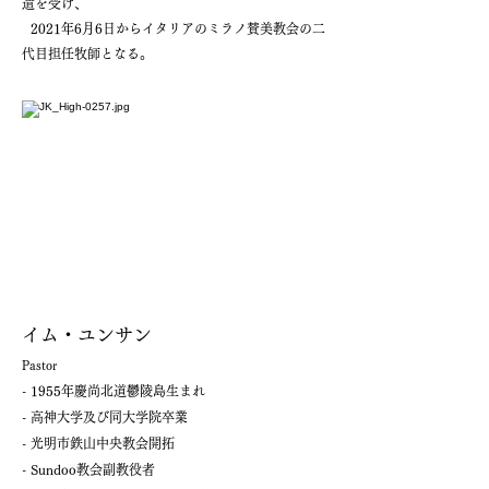
遣を受け、
2021年6月6日からイタリアのミラノ賛美教会の二
代目担任牧師となる。
イム・ユンサン
Pastor
- 1955年慶尚北道鬱陵島生まれ
- 高神大学及び同大学院卒業
- 光明市鉄山中央教会開拓
- Sundoo教会副教役者