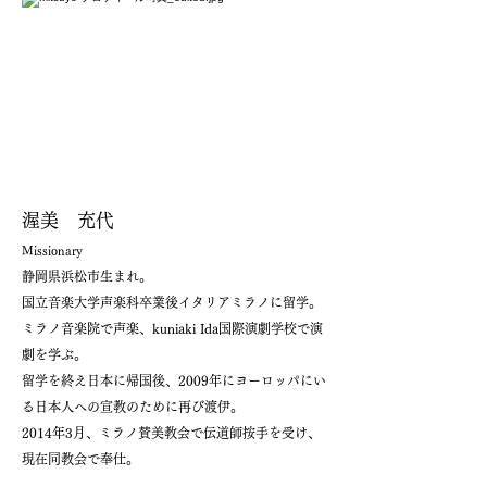
渥美 充代
Missionary
静岡県浜松市生まれ。
国立音楽大学声楽科卒業後イタリアミラノに留学。
ミラノ音楽院で声楽、kuniaki Ida国際演劇学校で演
劇を学ぶ。
留学を終え日本に帰国後、2009年にヨーロッパにい
る日本人への宣教のために再び渡伊。
2014年3月、ミラノ賛美教会で伝道師按手を受け、
現在同教会で奉仕。