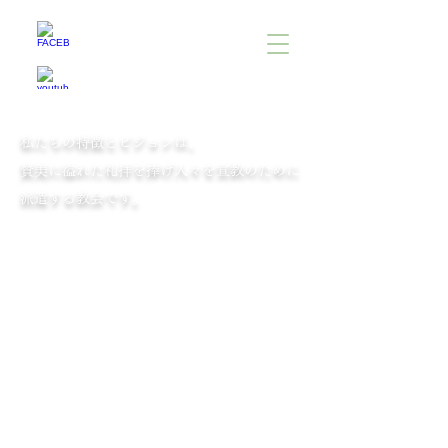
私たちの特徴とビジョンは、
賛美に溢れた礼拝を捧げ人々を宣教のために
派遣する教会です。
イエスは近づいて来て、彼らにこう言われた。
「わたしには天においても地においても、すべ
ての権威が与えられています。
ですから、あなたがたは行って、あらゆる国の
人々を弟子としなさい。
父、子、聖霊の名において彼らにバプテスマを
授け、
わたしがあなたがたに命じておいた、すべての
ことを守るように教えなさい。
見よ。わたしは世の終わりまで、いつもあなた