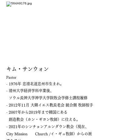
キム・サンウォン
Pastor
1976年 忠清北道忠州市生まれ。
-
- 清州大学経済学科卒業後、
ソウル長神大学神学大学院牧会学修士課程履修
- 2012年11月 大韓イエス教長老会 統合側 牧師按手
- 2007年から2019年まで韓国にある
創造教会（ホン・ギヨン牧師）に仕える。
- 2021年のシンチョンアルンダウン教会
（現在、
City Mission Church /イ・ギュ牧師）からの派