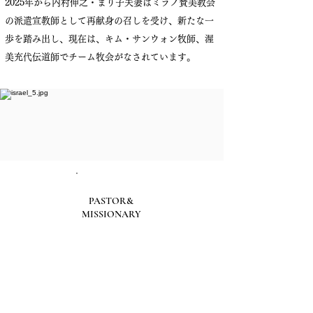
2025年から内村伸之・まり子夫妻はミラノ賛美教会
の派遣宣教師として再献身の召しを受け、
新たな一
歩を踏み出し、現在は、キム・サンウォン牧師、渥
美充代伝道師でチーム牧会がなされています。
PASTOR&
MISSIONARY