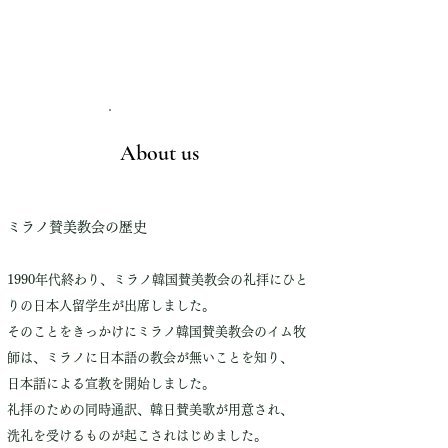
がたとともにいます。」
マタイによる福音書28章19節～20節
About us
ミラノ賛美教会の歴史
1990年代終わり、ミラノ韓国賛美教会の礼拝にひと
りの日本人留学生が出席しました。
そのことをきっかけにミラノ韓国賛美教会のイム牧
師は、ミラノに日本語の教会が無いことを知り、
日本語による宣教を開始しました。
礼拝のための同時通訳、韓日賛美歌が用意され、
洗礼を受けるものが起こされはじめました。