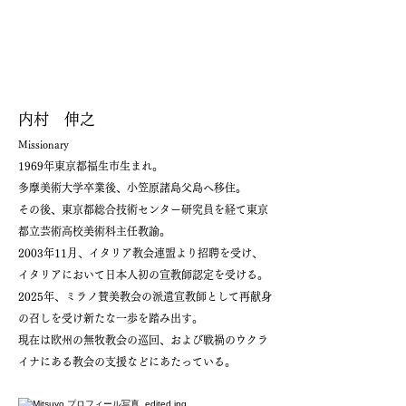
内村 伸之
Missionary
1969年東京都福生市生まれ。
多摩美術大学卒業後、小笠原諸島父島へ移住。
その後、東京都総合技術センター研究員を経て東京
都立芸術高校美術科主任教諭。
2003年11月、イタリア教会連盟より招聘を受け、
イタリアにおいて日本人初の宣教師認定を受ける。
2025年、ミラノ賛美教会の派遣宣教師として再献身
の召しを受け新たな一歩を踏み出す。
現在は欧州の無牧教会の巡回、および戦禍のウクラ
イナにある教会の支援などにあたっている。